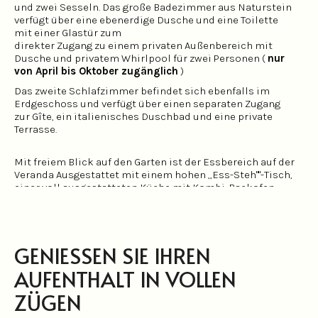
und zwei Sesseln. Das große Badezimmer aus Naturstein
verfügt über eine ebenerdige Dusche und eine Toilette
mit einer Glastür zum
direkter Zugang zu einem privaten Außenbereich mit
Dusche und privatem Whirlpool für zwei Personen (
nur
von April bis Oktober zugänglich
)
Das zweite Schlafzimmer befindet sich ebenfalls im
Erdgeschoss und verfügt über einen separaten Zugang
zur Gîte, ein italienisches Duschbad und eine private
Terrasse.
Mit freiem Blick auf den Garten ist der Essbereich auf der
Veranda Ausgestattet mit einem hohen „Ess-Steh""-Tisch,
einer voll ausgestatteten Küche mit Kombi-Backofen,
Herd, Kühlschrank, Geschirrspüler, Dolce Gusto-
Espressomaschine, Wasserkocher und Toaster.
Durch die doppelte Fenstertür gelangt man von diesem
Raum auf eine private Terrasse im Schatten der Platane
GENIESSEN SIE IHREN A
mit Gartenmöbeln und Liegestühlen.
Ein separater Waschraum ist mit Waschmaschine,
UFENTHALT IN VOLLEN Z
Bügelbrett, Staubsauger und Ankleidezimmer
ausgestattet.
ÜGEN