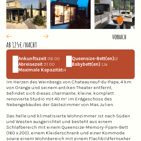
VOR
NACH
AB 125€/NACHT
Ankunftszeit :
16:00
Queensize-Bett(en):
2
Abreisezeit :
11:00
Babybett(en) :
Ja
Maximale Kapazität:
4
Im Herzen des Weinbergs von Chateauneuf-du-Pape, 4 km
von Orange und seinem antiken Theater entfernt,
befindet sich dieses charmante, kleine, komplett
renovierte Studio mit 40 m² im Erdgeschoss des
Nebengebäudes der Gästezimmer von Mas Julien.
Das helle und klimatisierte Wohnzimmer ist nach Süden
und Westen ausgerichtet und besteht aus einem
Schlafbereich mit einem Queensize-Memory-Foam-Bett
(160 x 200), einem Kleiderschrank und einer Kommode
sowie einem Wohnbereich mit einem Flachbildfernseher