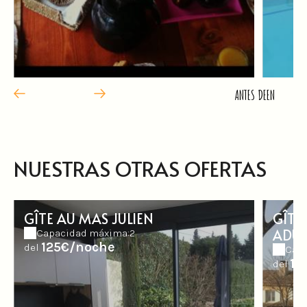
ANTES DE
EN
NUESTRAS OTRAS OFERTAS
GÎTE AU MAS JULIEN
GÎTE
ADUL
Capacidad máxima:2
125€/noche
del
Capa
12
del