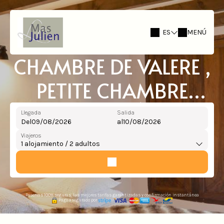
ES
MENÚ
CHAMBRE DE VALERE ,
PETITE CHAMBRE
COSY , A L ÉTAGE
Llegada
Salida
Del
al
ACCÉS DIFFICILE
Viajeros
1
alojamiento /
2
adultos
Reservas 100% seguras, las mejores tarifas garantizadas y confirmación instantánea
Pago asegurado por