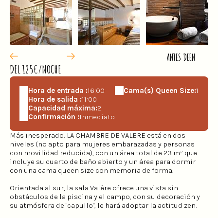
ANTES DE
EN
DEL 125€/NOCHE
Hora de entrada :
16:00
Cama(s) Queen Size:
1
Hora de salida :
11:00
Capacidad máxima:
2
Confirmación :
Inmediato
Más inesperado, LA CHAMBRE DE VALERE está en dos
niveles (no apto para mujeres embarazadas y personas
con movilidad reducida), con un área total de 23 m² que
incluye su cuarto de baño abierto y un área para dormir
con una cama queen size con memoria de forma.
Orientada al sur, la sala Valère ofrece una vista sin
obstáculos de la piscina y el campo, con su decoración y
su atmósfera de "capullo", le hará adoptar la actitud zen.