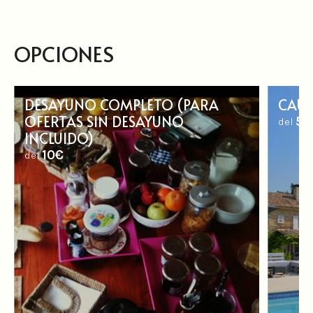
OPCIONES
DESAYUNO COMPLETO (PARA
CAUT
OFERTAS SIN DESAYUNO
50
del
INCLUIDO)
10€
del